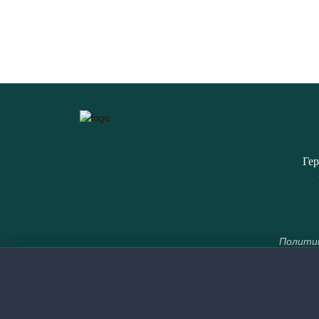
Гер
Политик
данных
Положен
Есть 